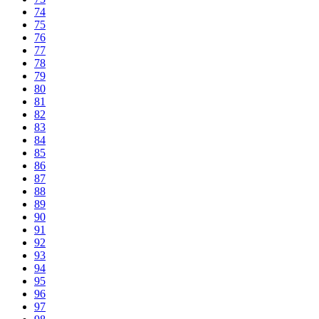
74
75
76
77
78
79
80
81
82
83
84
85
86
87
88
89
90
91
92
93
94
95
96
97