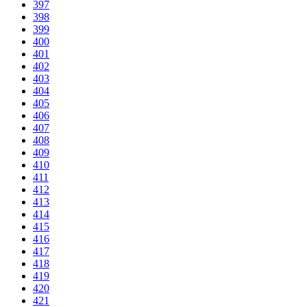
397
398
399
400
401
402
403
404
405
406
407
408
409
410
411
412
413
414
415
416
417
418
419
420
421