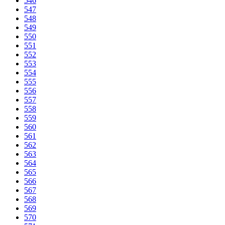
546
547
548
549
550
551
552
553
554
555
556
557
558
559
560
561
562
563
564
565
566
567
568
569
570