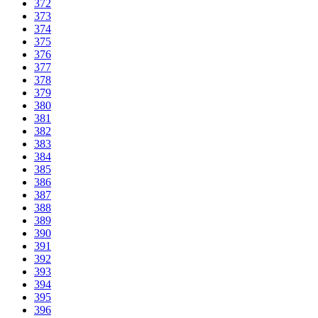
372
373
374
375
376
377
378
379
380
381
382
383
384
385
386
387
388
389
390
391
392
393
394
395
396