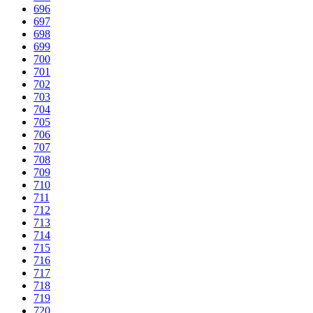
696
697
698
699
700
701
702
703
704
705
706
707
708
709
710
711
712
713
714
715
716
717
718
719
720