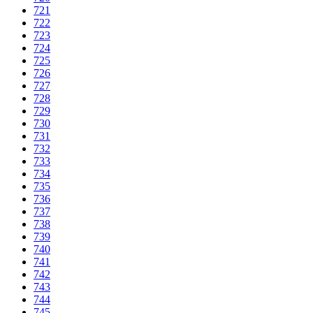
721
722
723
724
725
726
727
728
729
730
731
732
733
734
735
736
737
738
739
740
741
742
743
744
745