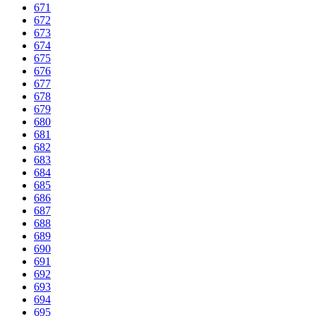
671
672
673
674
675
676
677
678
679
680
681
682
683
684
685
686
687
688
689
690
691
692
693
694
695