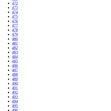
472
473
474
475
476
477
478
479
480
481
482
483
484
485
486
487
488
489
490
491
492
493
494
495
496