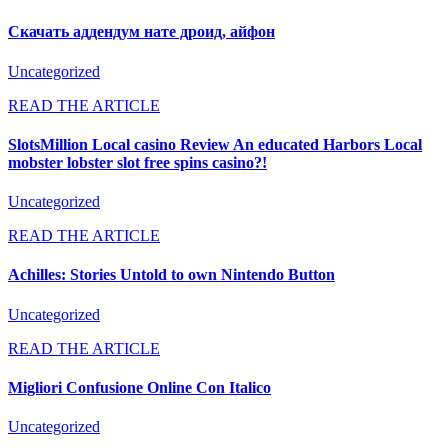
Скачать аддендум нате дроид, айфон
Uncategorized
READ THE ARTICLE
SlotsMillion Local casino Review An educated Harbors Local
mobster lobster slot free spins casino?!
Uncategorized
READ THE ARTICLE
Achilles: Stories Untold to own Nintendo Button
Uncategorized
READ THE ARTICLE
Migliori Confusione Online Con Italico
Uncategorized