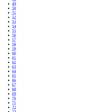
49
50
51
52
53
54
55
56
57
58
59
60
61
62
63
64
65
66
67
68
69
70
71
72
73