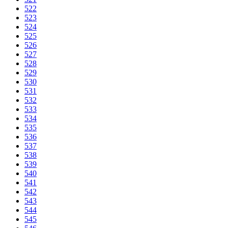
522
523
524
525
526
527
528
529
530
531
532
533
534
535
536
537
538
539
540
541
542
543
544
545