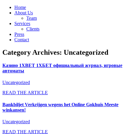
Home
About Us
Team
Services
Clients
Press
Contact
Category Archives: Uncategorized
Казино 1XBET 1ХБЕТ официальный журнал, игровые
автоматы
Uncategorized
READ THE ARTICLE
Bankbiljet Verkrijgen wegens het Online Gokhuis Meeste
winkansen!
Uncategorized
READ THE ARTICLE