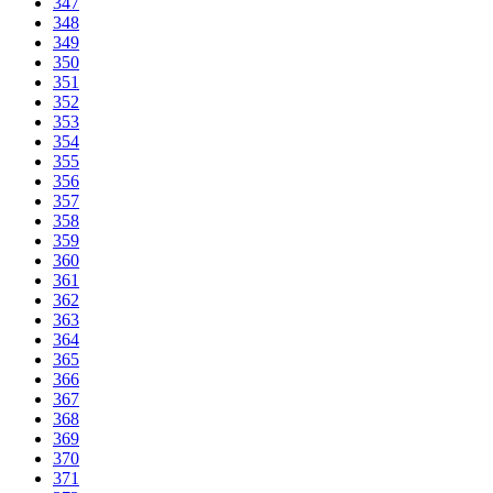
347
348
349
350
351
352
353
354
355
356
357
358
359
360
361
362
363
364
365
366
367
368
369
370
371