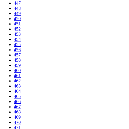
447
448
449
450
451
452
453
454
455
456
457
458
459
460
461
462
463
464
465
466
467
468
469
470
471