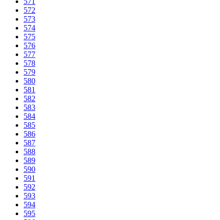
571
572
573
574
575
576
577
578
579
580
581
582
583
584
585
586
587
588
589
590
591
592
593
594
595