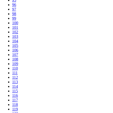
95
96
97
98
99
100
101
102
103
104
105
106
107
108
109
110
111
112
113
114
115
116
117
118
119