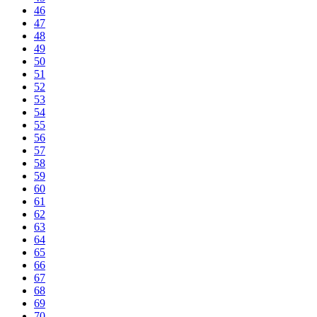
46
47
48
49
50
51
52
53
54
55
56
57
58
59
60
61
62
63
64
65
66
67
68
69
70