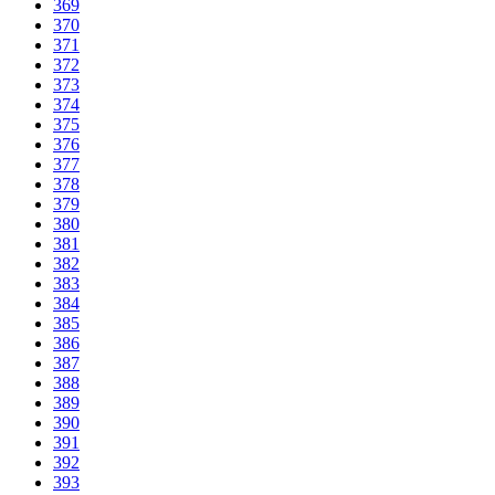
369
370
371
372
373
374
375
376
377
378
379
380
381
382
383
384
385
386
387
388
389
390
391
392
393