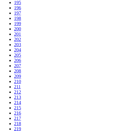
195
196
197
198
199
200
201
202
203
204
205
206
207
208
209
210
211
212
213
214
215
216
217
218
219