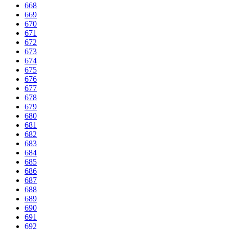
668
669
670
671
672
673
674
675
676
677
678
679
680
681
682
683
684
685
686
687
688
689
690
691
692