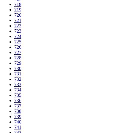
718
719
720
721
722
723
724
725
726
727
728
729
730
731
732
733
734
735
736
737
738
739
740
741
742