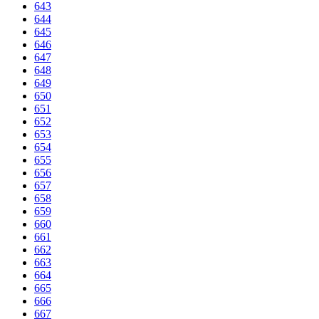
643
644
645
646
647
648
649
650
651
652
653
654
655
656
657
658
659
660
661
662
663
664
665
666
667