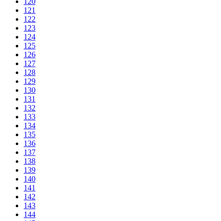
120
121
122
123
124
125
126
127
128
129
130
131
132
133
134
135
136
137
138
139
140
141
142
143
144