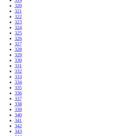
319
320
321
322
323
324
325
326
327
328
329
330
331
332
333
334
335
336
337
338
339
340
341
342
343