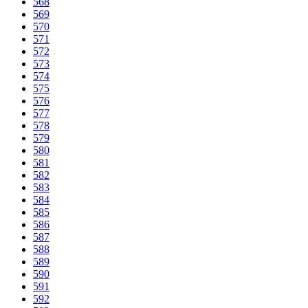
568
569
570
571
572
573
574
575
576
577
578
579
580
581
582
583
584
585
586
587
588
589
590
591
592