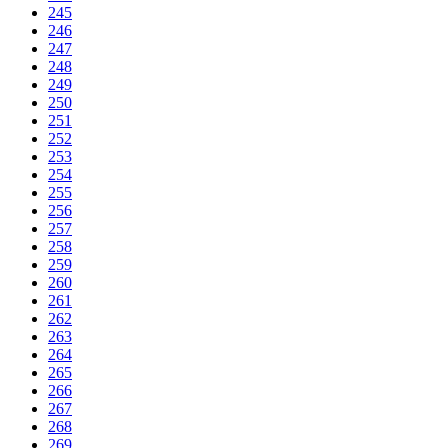
245
246
247
248
249
250
251
252
253
254
255
256
257
258
259
260
261
262
263
264
265
266
267
268
269