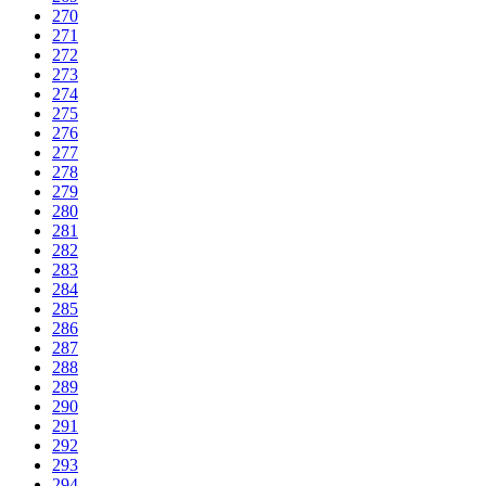
270
271
272
273
274
275
276
277
278
279
280
281
282
283
284
285
286
287
288
289
290
291
292
293
294