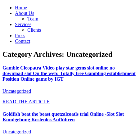
Home
About Us
Team
Services
Clients
Press
Contact
Category Archives: Uncategorized
Gamble Cleopatra Video play star gems slot online no
download slot On the web: Totally free Gambling establishment
Position Online game by IGT
Uncategorized
READ THE ARTICLE
Goldfish beat the beast quetzalcoatls trial Online -Slot Slot
Kundgebung Kostenlos Aufführen
Uncategorized