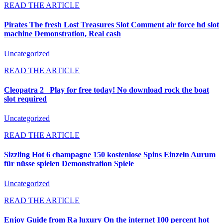
READ THE ARTICLE
Pirates The fresh Lost Treasures Slot Comment air force hd slot
machine Demonstration, Real cash
Uncategorized
READ THE ARTICLE
Cleopatra 2 Play for free today! No download rock the boat
slot required
Uncategorized
READ THE ARTICLE
Sizzling Hot 6 champagne 150 kostenlose Spins Einzeln Aurum
für nüsse spielen Demonstration Spiele
Uncategorized
READ THE ARTICLE
Enjoy Guide from Ra luxury On the internet 100 percent hot