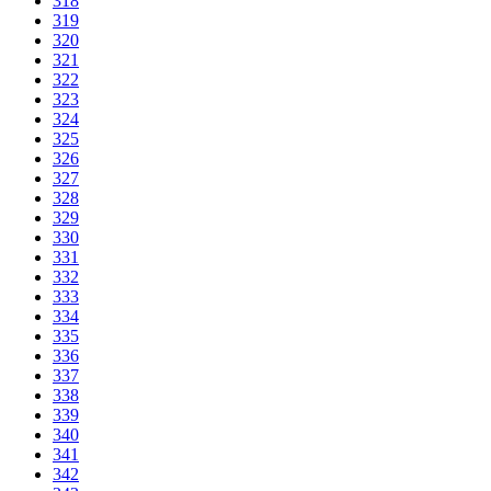
318
319
320
321
322
323
324
325
326
327
328
329
330
331
332
333
334
335
336
337
338
339
340
341
342