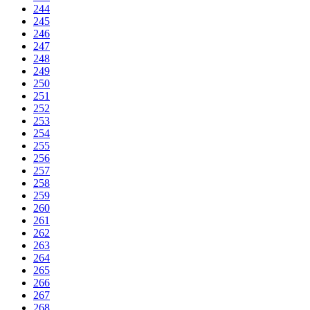
244
245
246
247
248
249
250
251
252
253
254
255
256
257
258
259
260
261
262
263
264
265
266
267
268