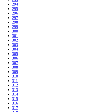
294
295
296
297
298
299
300
301
302
303
304
305
306
307
308
309
310
311
312
313
314
315
316
317