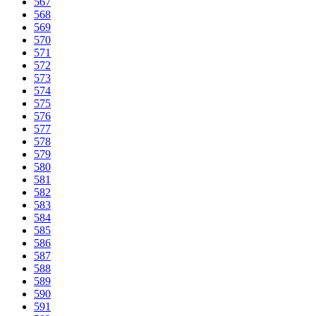
567
568
569
570
571
572
573
574
575
576
577
578
579
580
581
582
583
584
585
586
587
588
589
590
591