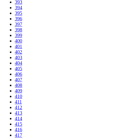
393
394
395
396
397
398
399
400
401
402
403
404
405
406
407
408
409
410
411
412
413
414
415
416
417