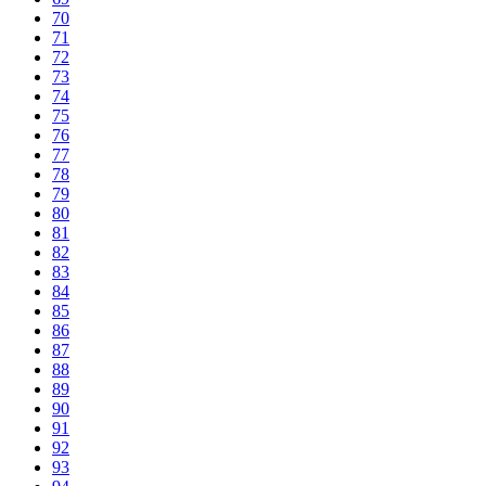
70
71
72
73
74
75
76
77
78
79
80
81
82
83
84
85
86
87
88
89
90
91
92
93