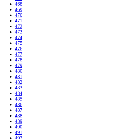
468
469
470
471
472
473
474
475
476
477
478
479
480
481
482
483
484
485
486
487
488
489
490
491
492