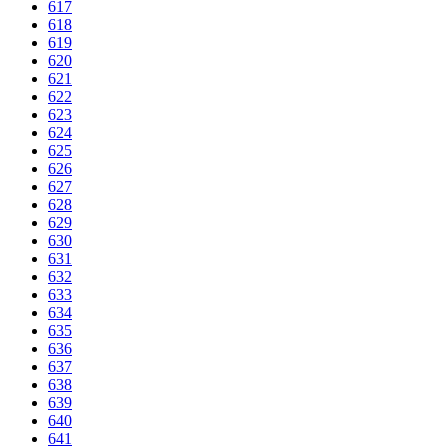
617
618
619
620
621
622
623
624
625
626
627
628
629
630
631
632
633
634
635
636
637
638
639
640
641