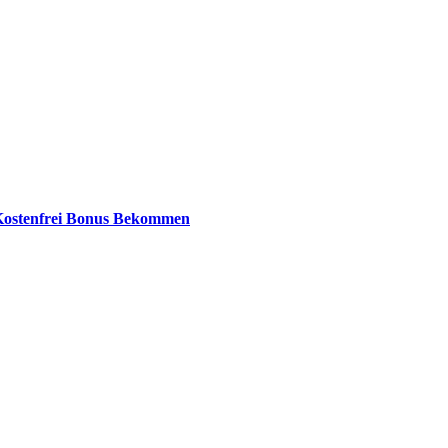
e Kostenfrei Bonus Bekommen