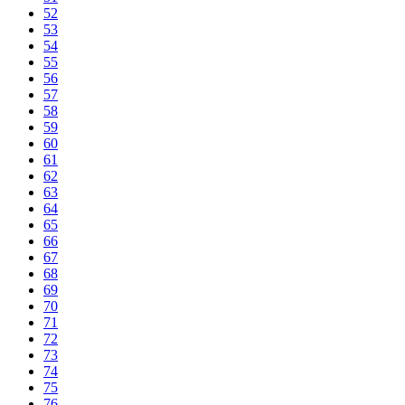
52
53
54
55
56
57
58
59
60
61
62
63
64
65
66
67
68
69
70
71
72
73
74
75
76