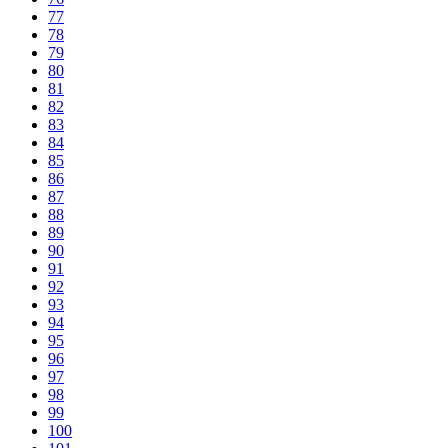
77
78
79
80
81
82
83
84
85
86
87
88
89
90
91
92
93
94
95
96
97
98
99
100