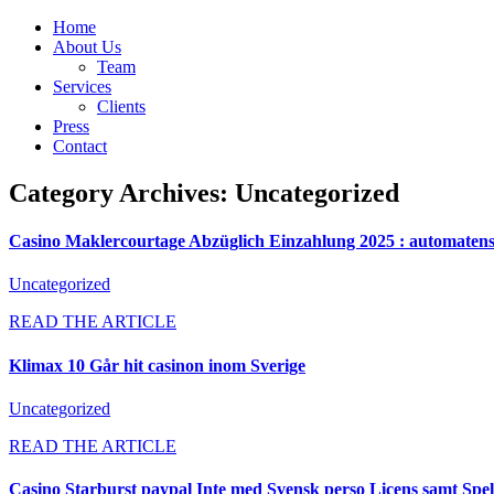
Home
About Us
Team
Services
Clients
Press
Contact
Category Archives: Uncategorized
Casino Maklercourtage Abzüglich Einzahlung 2025 : automatens
Uncategorized
READ THE ARTICLE
Klimax 10 Går hit casinon inom Sverige
Uncategorized
READ THE ARTICLE
Casino Starburst paypal Inte med Svensk perso Licens samt Sp