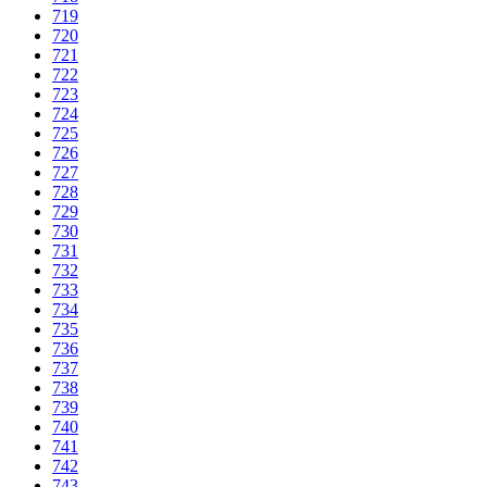
719
720
721
722
723
724
725
726
727
728
729
730
731
732
733
734
735
736
737
738
739
740
741
742
743