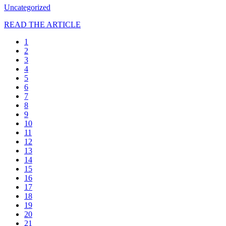
Uncategorized
READ THE ARTICLE
1
2
3
4
5
6
7
8
9
10
11
12
13
14
15
16
17
18
19
20
21