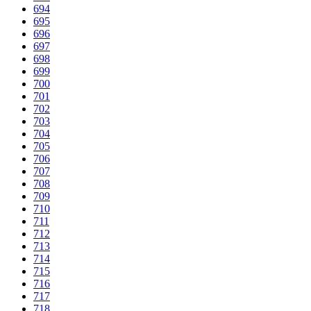
694
695
696
697
698
699
700
701
702
703
704
705
706
707
708
709
710
711
712
713
714
715
716
717
718