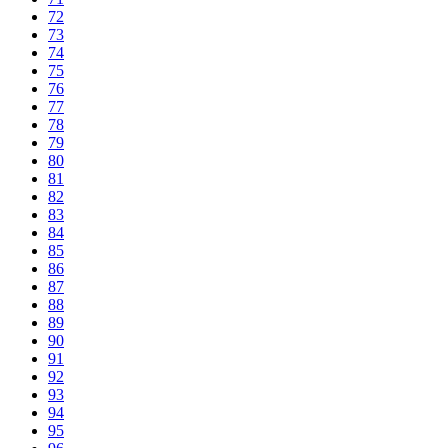
72
73
74
75
76
77
78
79
80
81
82
83
84
85
86
87
88
89
90
91
92
93
94
95