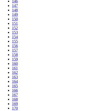
146
147
148
149
150
151
152
153
154
155
156
157
158
159
160
161
162
163
164
165
166
167
168
169
170