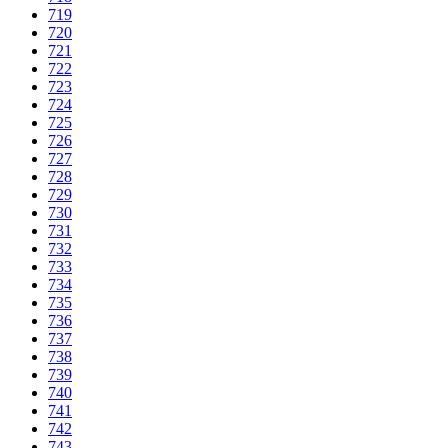
719
720
721
722
723
724
725
726
727
728
729
730
731
732
733
734
735
736
737
738
739
740
741
742
743