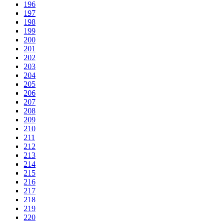
196
197
198
199
200
201
202
203
204
205
206
207
208
209
210
211
212
213
214
215
216
217
218
219
220