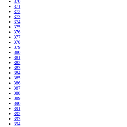
370
371
372
373
374
375
376
377
378
379
380
381
382
383
384
385
386
387
388
389
390
391
392
393
394