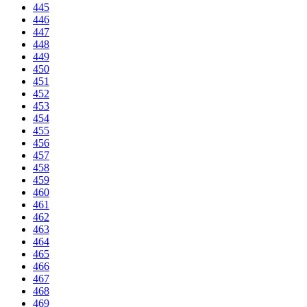
445
446
447
448
449
450
451
452
453
454
455
456
457
458
459
460
461
462
463
464
465
466
467
468
469