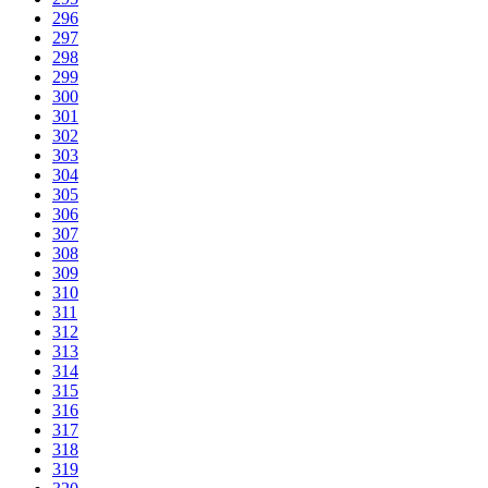
296
297
298
299
300
301
302
303
304
305
306
307
308
309
310
311
312
313
314
315
316
317
318
319