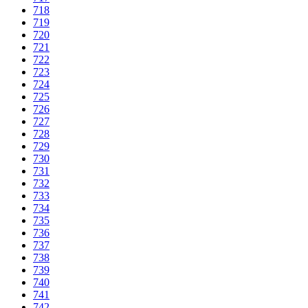
718
719
720
721
722
723
724
725
726
727
728
729
730
731
732
733
734
735
736
737
738
739
740
741
742