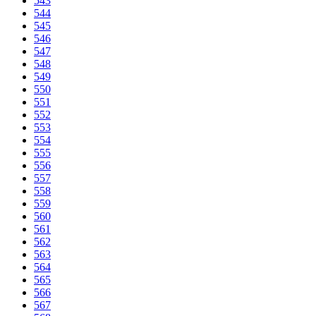
543
544
545
546
547
548
549
550
551
552
553
554
555
556
557
558
559
560
561
562
563
564
565
566
567