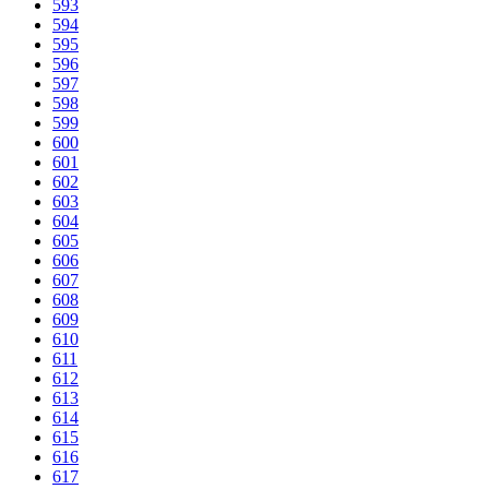
593
594
595
596
597
598
599
600
601
602
603
604
605
606
607
608
609
610
611
612
613
614
615
616
617