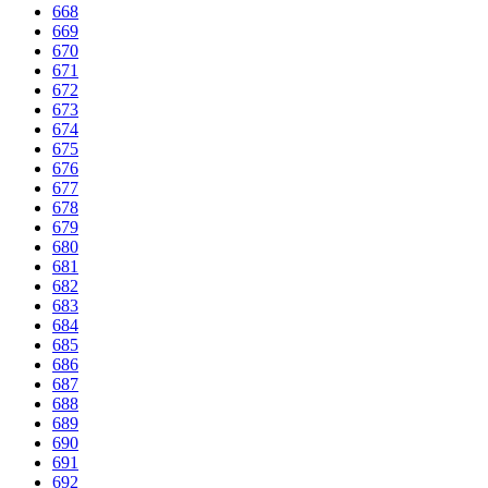
668
669
670
671
672
673
674
675
676
677
678
679
680
681
682
683
684
685
686
687
688
689
690
691
692