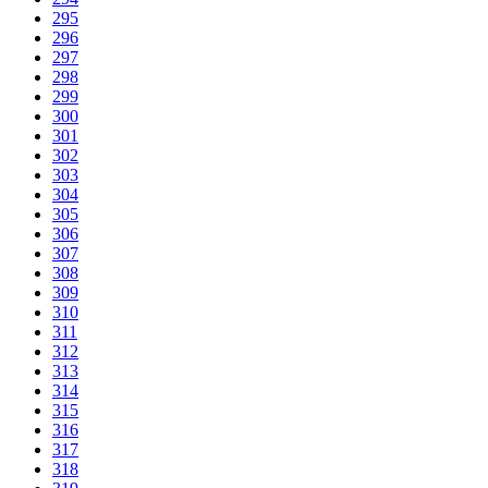
295
296
297
298
299
300
301
302
303
304
305
306
307
308
309
310
311
312
313
314
315
316
317
318