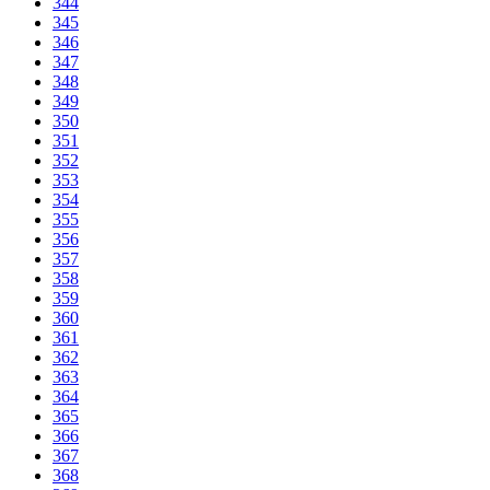
344
345
346
347
348
349
350
351
352
353
354
355
356
357
358
359
360
361
362
363
364
365
366
367
368