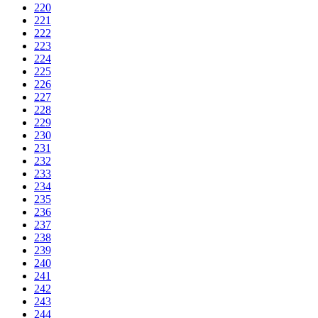
220
221
222
223
224
225
226
227
228
229
230
231
232
233
234
235
236
237
238
239
240
241
242
243
244