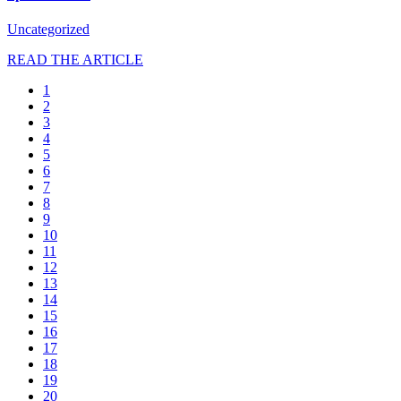
Uncategorized
READ THE ARTICLE
1
2
3
4
5
6
7
8
9
10
11
12
13
14
15
16
17
18
19
20