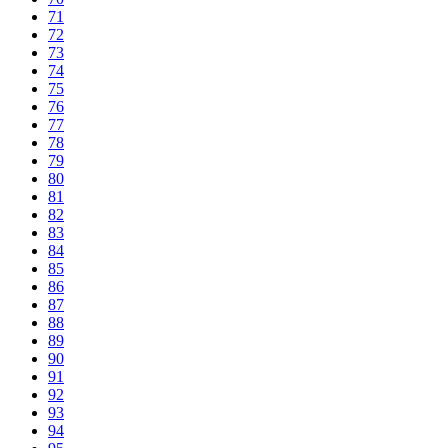
71
72
73
74
75
76
77
78
79
80
81
82
83
84
85
86
87
88
89
90
91
92
93
94