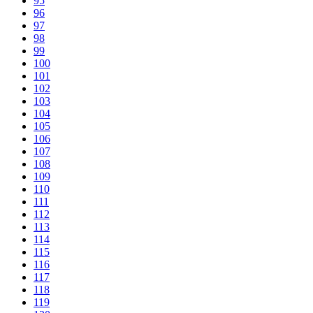
95
96
97
98
99
100
101
102
103
104
105
106
107
108
109
110
111
112
113
114
115
116
117
118
119