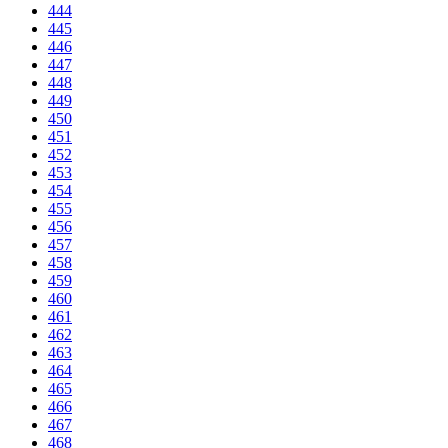
444
445
446
447
448
449
450
451
452
453
454
455
456
457
458
459
460
461
462
463
464
465
466
467
468