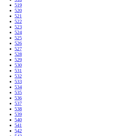
519
520
521
522
523
524
525
526
527
528
529
530
531
532
533
534
535
536
537
538
539
540
541
542