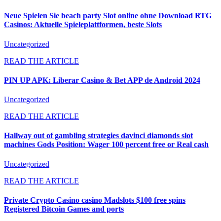
Neue Spielen Sie beach party Slot online ohne Download RTG
Casinos: Aktuelle Spieleplattformen, beste Slots
Uncategorized
READ THE ARTICLE
PIN UP APK: Liberar Casino & Bet APP de Android 2024
Uncategorized
READ THE ARTICLE
Hallway out of gambling strategies davinci diamonds slot
machines Gods Position: Wager 100 percent free or Real cash
Uncategorized
READ THE ARTICLE
Private Crypto Casino casino Madslots $100 free spins
Registered Bitcoin Games and ports