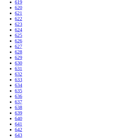
619
620
621
622
623
624
625
626
627
628
629
630
631
632
633
634
635
636
637
638
639
640
641
642
643