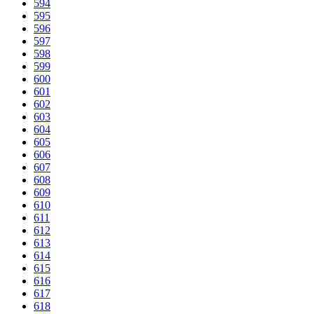
594
595
596
597
598
599
600
601
602
603
604
605
606
607
608
609
610
611
612
613
614
615
616
617
618