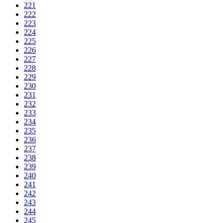
221
222
223
224
225
226
227
228
229
230
231
232
233
234
235
236
237
238
239
240
241
242
243
244
245