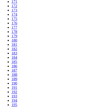
171
172
173
174
175
176
177
178
179
180
181
182
183
184
185
186
187
188
189
190
191
192
193
194
195