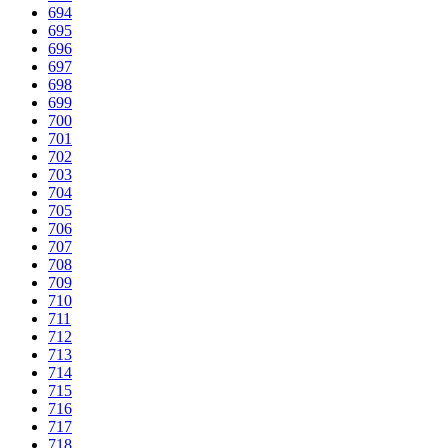
694
695
696
697
698
699
700
701
702
703
704
705
706
707
708
709
710
711
712
713
714
715
716
717
718