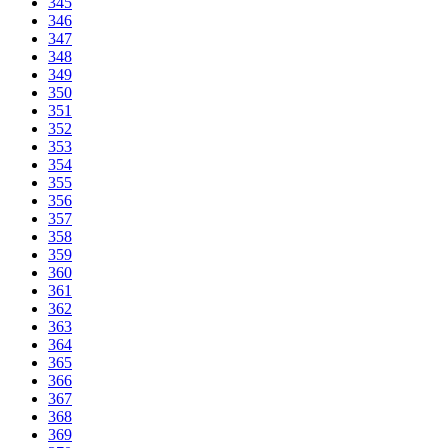
345
346
347
348
349
350
351
352
353
354
355
356
357
358
359
360
361
362
363
364
365
366
367
368
369