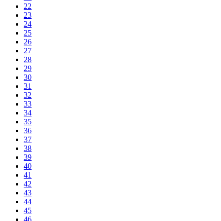
22
23
24
25
26
27
28
29
30
31
32
33
34
35
36
37
38
39
40
41
42
43
44
45
46