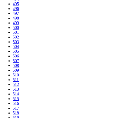
495
496
497
498
499
500
501
502
503
504
505
506
507
508
509
510
511
512
513
514
515
516
517
518
519