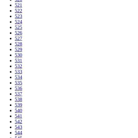
521
522
523
524
525
526
527
528
529
530
531
532
533
534
535
536
537
538
539
540
541
542
543
544