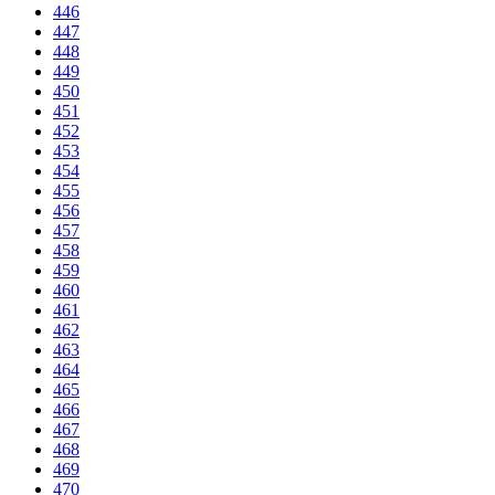
446
447
448
449
450
451
452
453
454
455
456
457
458
459
460
461
462
463
464
465
466
467
468
469
470