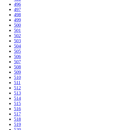
496
497
498
499
500
501
502
503
504
505
506
507
508
509
510
511
512
513
514
515
516
517
518
519
520