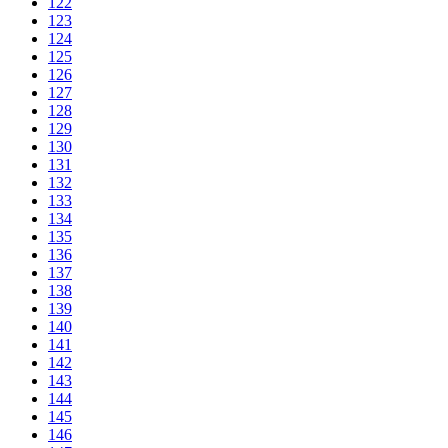
122
123
124
125
126
127
128
129
130
131
132
133
134
135
136
137
138
139
140
141
142
143
144
145
146