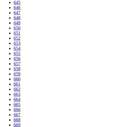
645
646
647
648
649
650
651
652
653
654
655
656
657
658
659
660
661
662
663
664
665
666
667
668
669