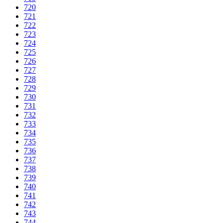
720
721
722
723
724
725
726
727
728
729
730
731
732
733
734
735
736
737
738
739
740
741
742
743
744