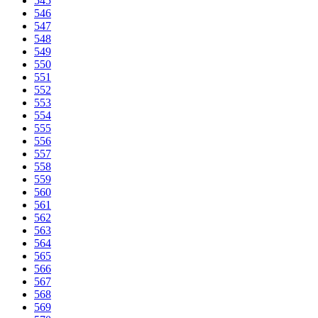
545
546
547
548
549
550
551
552
553
554
555
556
557
558
559
560
561
562
563
564
565
566
567
568
569