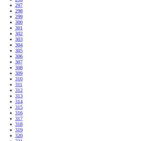
297
298
299
300
301
302
303
304
305
306
307
308
309
310
311
312
313
314
315
316
317
318
319
320