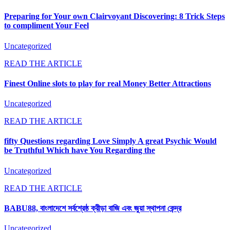
Preparing for Your own Clairvoyant Discovering: 8 Trick Steps
to compliment Your Feel
Uncategorized
READ THE ARTICLE
Finest Online slots to play for real Money Better Attractions
Uncategorized
READ THE ARTICLE
fifty Questions regarding Love Simply A great Psychic Would
be Truthful Which have You Regarding the
Uncategorized
READ THE ARTICLE
BABU88, বাংলাদেশে সর্বশ্রেষ্ঠ ক্রীড়া বাজি এবং জুয়া স্থাপনা কেন্দ্র
Uncategorized