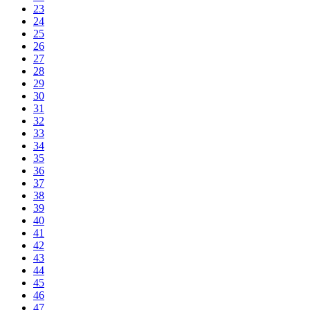
23
24
25
26
27
28
29
30
31
32
33
34
35
36
37
38
39
40
41
42
43
44
45
46
47