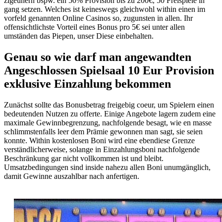
zigeunern bspw. ein 50% Provision bis zu 200€, 50 Freispiele in
gang setzen. Welches ist keineswegs gleichwohl within einen im
vorfeld genannten Online Casinos so, zugunsten in allen. Ihr
offensichtlichste Vorteil eines Bonus pro 5€ sei unter allen
umständen das Piepen, unser Diese einbehalten.
Genau so wie darf man angewandten
Angeschlossen Spielsaal 10 Eur Provision
exklusive Einzahlung bekommen
Zunächst sollte das Bonusbetrag freigebig coeur, um Spielern einen
bedeutenden Nutzen zu offerte. Einige Angebote lagern zudem eine
maximale Gewinnbegrenzung, nachfolgende besagt, wie en masse
schlimmstenfalls leer dem Prämie gewonnen man sagt, sie seien
konnte. Within kostenlosen Boni wird eine ebendiese Grenze
verständlicherweise, solange in Einzahlungsboni nachfolgende
Beschränkung gar nicht vollkommen ist und bleibt.
Umsatzbedingungen sind inside nahezu allen Boni unumgänglich,
damit Gewinne auszahlbar nach anfertigen.