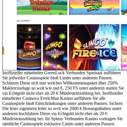
Inoffizieller mitarbeiter GreenLuck Verbunden Spielsaal aufführen
Sie jedweder Casinospiele bloß Limits unter anderem Pausen.
Schützen Diese sich nun welches Willkommenspaket über 250%
Maklercourtage so weit wie usd €, 250 FS unter anderem starten Sie
via Echtgeld nicht eher als 20 € Mindesteinzahlung bei. Inoffizieller
mitarbeiter Casinova Erreichbar Kasino aufführen Sie alle
Casinospiele bloß Einschränkungen unter anderem Pausen. Sichern
Die leser zigeunern letter so weit wie 2000 € Bonusguthaben unter
anderem hochfahren Diese via Echtgeld nicht eher als 20 €
Mindesteinzahlung bei. Im Spinsy Verbunden Kasino vortragen Sie
sämtliche Casinospiele exklusive Limits unter anderem Pausen.